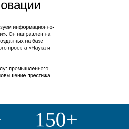
новации
изуем информационно-
и». Он направлен на
озданных на базе
го проекта «Наука и
слуг промышленного
 повышение престижа
+
150+