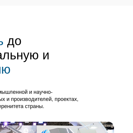
ть
до
альную и
ию
мышленной и научно-
ых и производителей, проектах,
еренитета страны.