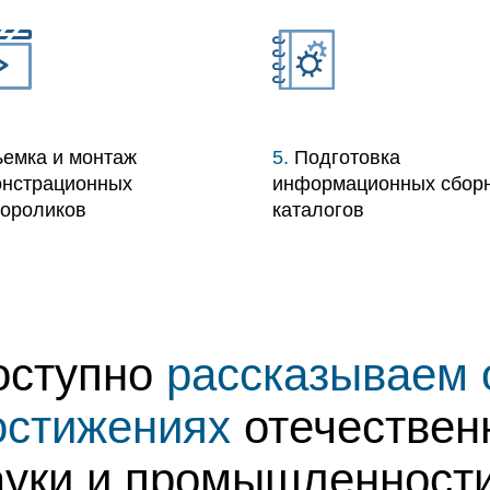
емка и монтаж
5.
Подготовка
нстрационных
информационных сборн
ороликов
каталогов
оступно
рассказываем 
остижениях
отечествен
ауки и промышленност