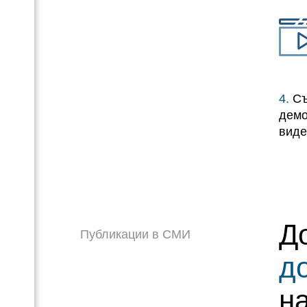
4.
Съ
демо
виде
Д
Публикации в СМИ
д
н