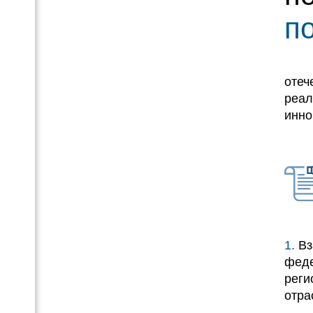
п
отеч
реал
инно
1.
Вз
фед
реги
отр