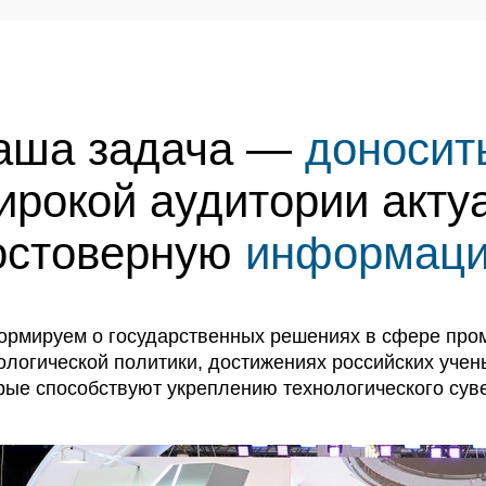
аша задача —
доноси
ирокой аудитории акту
остоверную
информац
рмируем о государственных решениях в сфере про
ологической политики, достижениях российских учен
рые способствуют укреплению технологического сув