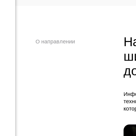
Н
О направлении
ш
д
Инфо
техн
кото