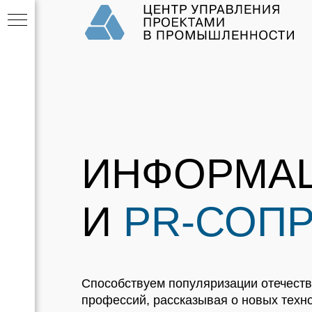
ТИ
ИНФОРМА
И
PR-СОП
Способствуем популяризации отечеств
профессий, рассказывая о новых техн