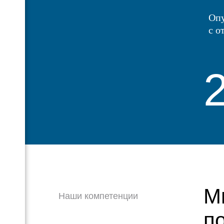
Опу
с о
М
Наши компетенции
п