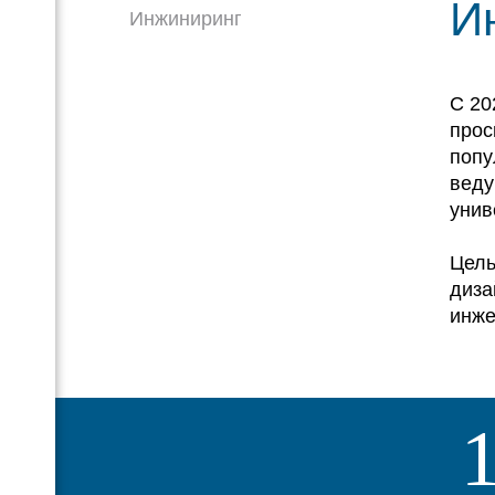
И
Инжиниринг
С 20
прос
попу
веду
унив
Цель
диза
инже