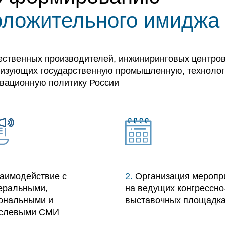
оложительного имиджа
ественных производителей, инжиниринговых центров
изующих государственную промышленную, технолог
вационную политику России
аимодействие с
2.
Организация меропр
еральными,
на ведущих конгрессно
ональными и
выставочных площадк
аслевыми СМИ